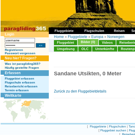
Fluggebiete
Flugschulen
Reisen
So
Login
Home
»
Fluggebiete
»
Europa
»
Norwegen
Bilder (0)
Fluggebiet
Videos
Reiseberi
Umgebung
OLC
Unterkünfte
Routenp
Registrieren
Passwort vergessen
Neu hier? Fragen?
Was ist paragliding365?
Häufig gestellte Fragen
Sandane Utsikten, 0 Meter
Erfassen
Fluggebiet erfassen
Flugschule erfassen
Reisebericht erfassen
Termin erfassen
Zurück zu den Fluggebietdetails
Weltkarte
[
Fluggebiete
|
Flugschulen
|
Tand
[
Fluggebiet suchen
|
Flu
[
Reiseber