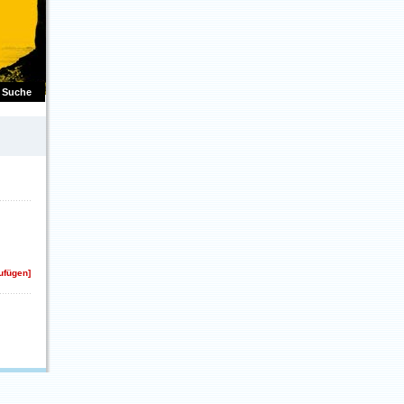
Suche
zufügen]