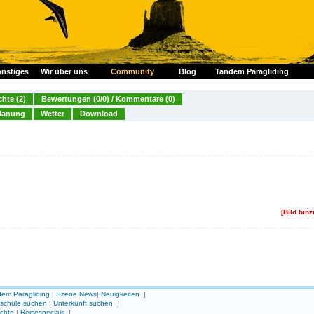
nstiges
Wir über uns
Community
Blog
Tandem Paragliding
chte (2)
Bewertungen (0/0) / Kommentare (0)
lanung
Wetter
Download
[Bild hin
em Paragliding
|
Szene News
|
Neuigkeiten
]
gschule suchen
|
Unterkunft suchen
]
ichte
|
Reisespecials
]