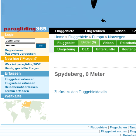
Fluggebiete
Flugschulen
Reisen
So
Login
Home
»
Fluggebiete
»
Europa
»
Norwegen
Bilder (0)
Fluggebiet
Videos
Reiseberi
Umgebung
OLC
Unterkünfte
Routenp
Registrieren
Passwort vergessen
Neu hier? Fragen?
Was ist paragliding365?
Häufig gestellte Fragen
Spydeberg, 0 Meter
Erfassen
Fluggebiet erfassen
Flugschule erfassen
Reisebericht erfassen
Termin erfassen
Zurück zu den Fluggebietdetails
Weltkarte
[
Fluggebiete
|
Flugschulen
|
Tand
[
Fluggebiet suchen
|
Flu
[
Reiseber