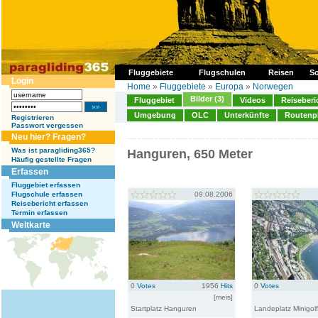
Fluggebiete
Flugschulen
Reisen
So
Login
Home
»
Fluggebiete
»
Europa
»
Norwegen
Bilder (3)
Fluggebiet
Videos
Reiseberi
Umgebung
OLC
Unterkünfte
Routenp
Registrieren
Passwort vergessen
Neu hier? Fragen?
Was ist paragliding365?
Hanguren, 650 Meter
Häufig gestellte Fragen
Erfassen
Fluggebiet erfassen
Flugschule erfassen
09.08.2006
Reisebericht erfassen
Termin erfassen
Weltkarte
0
Votes
1956
Hits
0
Votes
[meis]
Startplatz Hanguren
Landeplatz Minigo