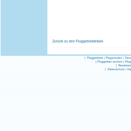
Zurück zu den Fluggebietdetails
[
Fluggebiete
|
Flugschulen
|
Tand
[
Fluggebiet suchen
|
Flu
[
Reiseber
[
Datenschutz
|
Im