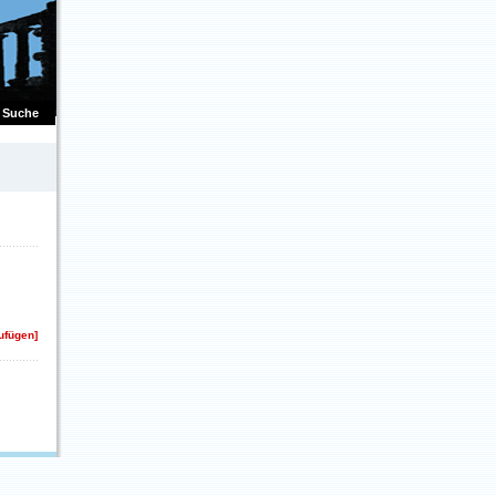
Suche
zufügen]