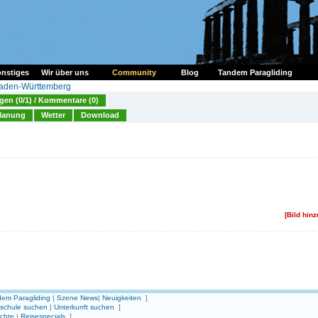
nstiges
Wir über uns
Community
Blog
Tandem Paragliding
aden-Württemberg
en (0/1) / Kommentare (0)
lanung
Wetter
Download
[Bild hin
em Paragliding
|
Szene News
|
Neuigkeiten
]
gschule suchen
|
Unterkunft suchen
]
ichte
|
Reisespecials
]