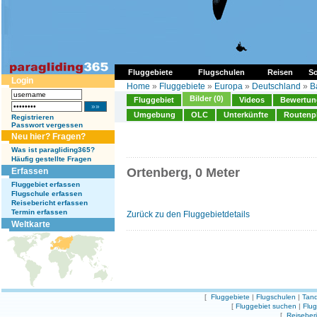
Fluggebiete
Flugschulen
Reisen
So
Login
Home
»
Fluggebiete
»
Europa
»
Deutschland
»
B
Bilder (0)
Fluggebiet
Videos
Bewertung
Umgebung
OLC
Unterkünfte
Routenp
Registrieren
Passwort vergessen
Neu hier? Fragen?
Was ist paragliding365?
Häufig gestellte Fragen
Ortenberg, 0 Meter
Erfassen
Fluggebiet erfassen
Flugschule erfassen
Reisebericht erfassen
Termin erfassen
Zurück zu den Fluggebietdetails
Weltkarte
[
Fluggebiete
|
Flugschulen
|
Tand
[
Fluggebiet suchen
|
Flu
[
Reiseber