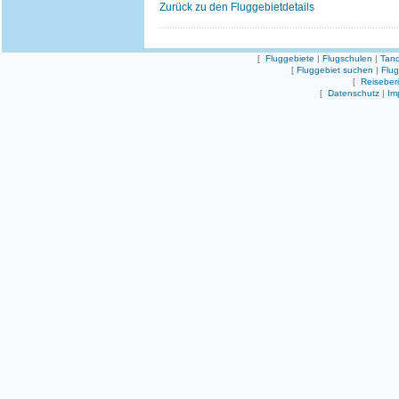
Zurück zu den Fluggebietdetails
[
Fluggebiete
|
Flugschulen
|
Tand
[
Fluggebiet suchen
|
Flu
[
Reiseber
[
Datenschutz
|
Im