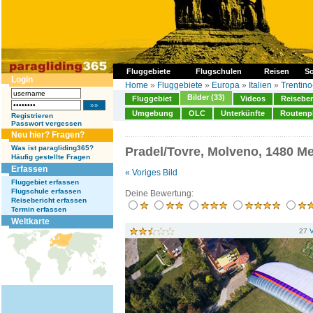
Fluggebiete
Flugschulen
Reisen
So
Login
Home
»
Fluggebiete
»
Europa
»
Italien
»
Trentino
Bilder (33)
Fluggebiet
Videos
Reiseber
Umgebung
OLC
Unterkünfte
Routenp
Registrieren
Passwort vergessen
Neu hier? Fragen?
Was ist paragliding365?
Pradel/Tovre, Molveno, 1480 Me
Häufig gestellte Fragen
Erfassen
« Voriges Bild
Fluggebiet erfassen
Flugschule erfassen
Deine Bewertung:
Reisebericht erfassen
Termin erfassen
Weltkarte
27