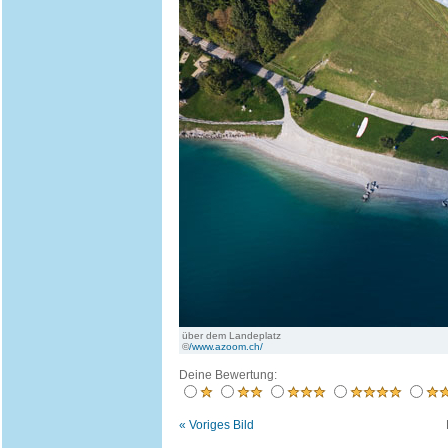
über dem Landeplatz
©
/www.azoom.ch/
Deine Bewertung:
« Voriges Bild