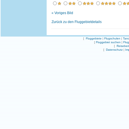
« Voriges Bild
Zurück zu den Fluggebietdetails
[
Fluggebiete
|
Flugschulen
|
Tand
[
Fluggebiet suchen
|
Flu
[
Reiseber
[
Datenschutz
|
Im