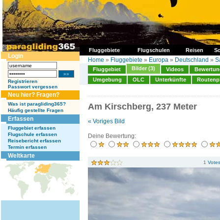
Fluggebiete
Flugschulen
Reisen
So
Login
Home
»
Fluggebiete
»
Europa
»
Deutschland
»
S
Bilder (3)
Fluggebiet
Videos
Bewertung
Umgebung
OLC
Unterkünfte
Routenp
Registrieren
Passwort vergessen
Neu hier? Fragen?
Was ist paragliding365?
Am Kirschberg, 237 Meter
Häufig gestellte Fragen
Erfassen
« Voriges Bild
Fluggebiet erfassen
Flugschule erfassen
Deine Bewertung:
Reisebericht erfassen
Termin erfassen
Weltkarte
1
Vote