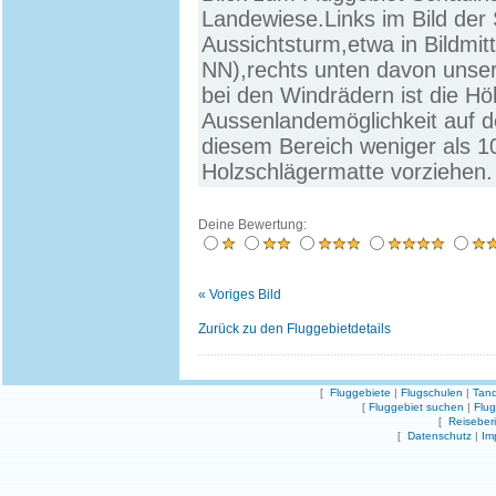
Landewiese.Links im Bild der
Aussichtsturm,etwa in Bildmi
NN),rechts unten davon unser
bei den Windrädern ist die Hö
Aussenlandemöglichkeit auf d
diesem Bereich weniger als 1
Holzschlägermatte vorziehen.
Deine Bewertung:
« Voriges Bild
Zurück zu den Fluggebietdetails
[
Fluggebiete
|
Flugschulen
|
Tand
[
Fluggebiet suchen
|
Flu
[
Reiseber
[
Datenschutz
|
Im