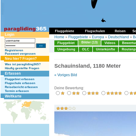
Fluggebiete
Flugschulen
Reisen
So
Login
Home
»
Fluggebiete
»
Europa
»
Deutschland
»
B
Bilder (13)
Fluggebiet
Videos
Bewertun
Umgebung
OLC
Unterkünfte
Routenp
Registrieren
Passwort vergessen
Neu hier? Fragen?
Was ist paragliding365?
Schauinsland, 1180 Meter
Häufig gestellte Fragen
Erfassen
« Voriges Bild
Fluggebiet erfassen
Flugschule erfassen
Reisebericht erfassen
Deine Bewertung:
Termin erfassen
Weltkarte