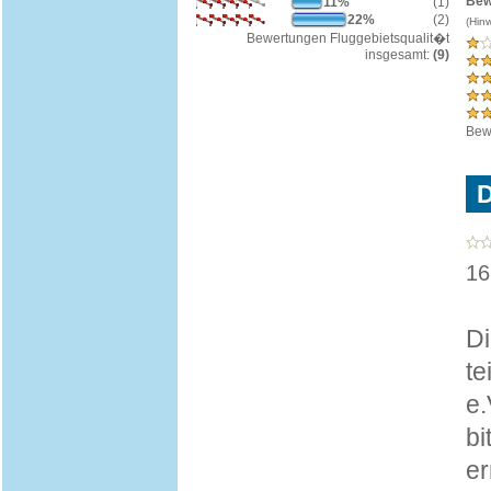
Bew
11%
(1)
22%
(2)
(Hin
Bewertungen Fluggebietsqualit�t
insgesamt:
(9)
Bew
D
16
Di
te
e.
bi
er