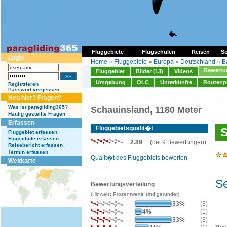
Fluggebiete
Flugschulen
Reisen
So
Login
Home
»
Fluggebiete
»
Europa
»
Deutschland
»
B
Bewertun
Fluggebiet
Bilder (13)
Videos
Umgebung
OLC
Unterkünfte
Routenp
Registrieren
Passwort vergessen
Neu hier? Fragen?
Was ist paragliding365?
Schauinsland, 1180 Meter
Häufig gestellte Fragen
Erfassen
Fluggebietsqualit�t
S
Fluggebiet erfassen
Flugschule erfassen
2.89
(bei 9 Bewertungen)
Reisebericht erfassen
Termin erfassen
Qualit�t des Fluggebiets bewerten
Weltkarte
Se
Bewertungsverteilung
(Hinweis: Prozentwerte sind gerundet)
33%
(3)
4%
(1)
33%
(3)