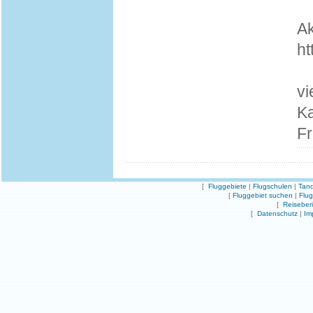
Ak
ht
vi
Ka
Fr
[
Fluggebiete
|
Flugschulen
|
Tand
[
Fluggebiet suchen
|
Flu
[
Reiseber
[
Datenschutz
|
Im