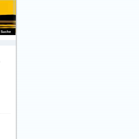
Suche
m