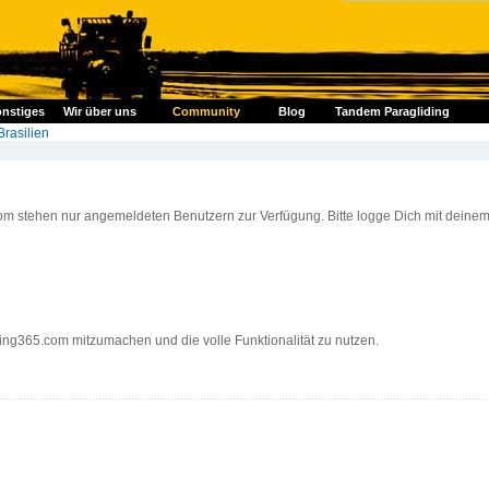
nstiges
Wir über uns
Community
Blog
Tandem Paragliding
Brasilien
om stehen nur angemeldeten Benutzern zur Verfügung. Bitte logge Dich mit deine
ding365.com mitzumachen und die volle Funktionalität zu nutzen.