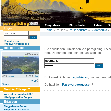
Fluggebiete
Flugschulen
Reisen
So
Login
Home
» Reisen »
Reiseberichte
»
Südamerika
»
Registrieren
Passwort vergessen
Bild des Tages
Die erweiterten Funktionen von paragliding365.c
Benutzernamen und deinem Passwort ein:
22.09.2020
465
Votes
13524
Hits
Du kannst Dich hier
registrieren
, um bei paragli
[
taggi
]
Vogar
Du hast dein
Passwort vergessen
?
Neu hier? Fragen?
Was ist paragliding365?
Häufig gestellte Fragen
Erfassen
Fluggebiet erfassen
Flugschule erfassen