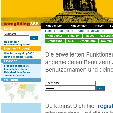
Fluggebiete
Flugschulen
Reisen
So
Login
Home
»
Fluggebiete
»
Europa
»
Norwegen
Fluggebiet
Bilder (0)
Videos
Reiseberi
Umgebung
OLC
Unterkünfte
Routenp
Registrieren
Passwort vergessen
Neu hier? Fragen?
Die erweiterten Funktion
Was ist paragliding365?
Häufig gestellte Fragen
angemeldeten Benutzern z
Erfassen
Fluggebiet erfassen
Benutzernamen und deine
Flugschule erfassen
Reisebericht erfassen
Termin erfassen
Weltkarte
Du kannst Dich hier
regis