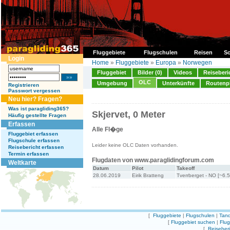
Fluggebiete
Flugschulen
Reisen
So
Login
Home
»
Fluggebiete
»
Europa
»
Norwegen
Fluggebiet
Bilder (0)
Videos
Reiseberi
OLC
Umgebung
Unterkünfte
Routenp
Registrieren
Passwort vergessen
Neu hier? Fragen?
Was ist paragliding365?
Skjervet, 0 Meter
Häufig gestellte Fragen
Erfassen
Alle Fl�ge
Fluggebiet erfassen
Flugschule erfassen
Leider keine OLC Daten vorhanden.
Reisebericht erfassen
Termin erfassen
Flugdaten von www.paraglidingforum.com
Weltkarte
Datum
Pilot
Takeoff
28.06.2019
Eirik Bratteng
Tverrberget - NO [~6.
[
Fluggebiete
|
Flugschulen
|
Tand
[
Fluggebiet suchen
|
Flu
[
Reiseber