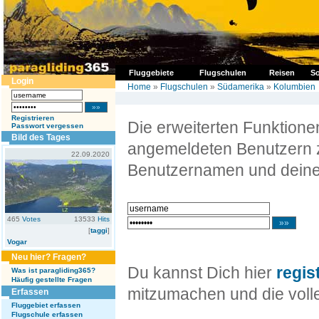
Fluggebiete
Flugschulen
Reisen
So
Login
Home
»
Flugschulen
»
Südamerika
»
Kolumbien
Registrieren
Die erweiterten Funktion
Passwort vergessen
Bild des Tages
angemeldeten Benutzern z
22.09.2020
Benutzernamen und deine
465
Votes
13533
Hits
[
taggi
]
Vogar
Neu hier? Fragen?
Du kannst Dich hier
regis
Was ist paragliding365?
Häufig gestellte Fragen
mitzumachen und die volle
Erfassen
Fluggebiet erfassen
Flugschule erfassen