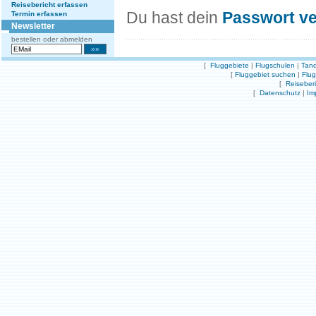
Reisebericht erfassen
Du hast dein
Passwort v
Termin erfassen
Newsletter
bestellen oder abmelden
[
Fluggebiete
|
Flugschulen
|
Tand
[
Fluggebiet suchen
|
Flu
[
Reiseber
[
Datenschutz
|
Im