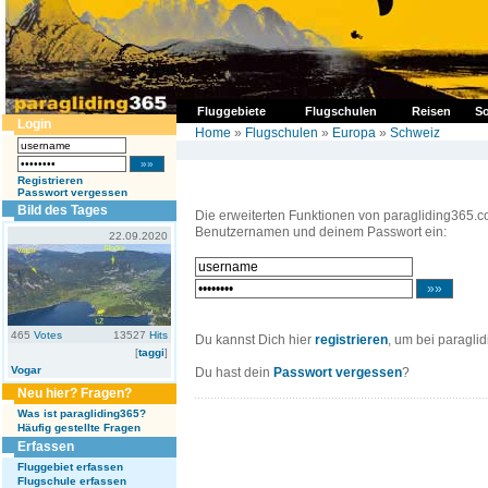
Fluggebiete
Flugschulen
Reisen
So
Login
Home
»
Flugschulen
»
Europa
»
Schweiz
Registrieren
Passwort vergessen
Bild des Tages
Die erweiterten Funktionen von paragliding365.c
Benutzernamen und deinem Passwort ein:
22.09.2020
465
Votes
13527
Hits
Du kannst Dich hier
registrieren
, um bei paragli
[
taggi
]
Vogar
Du hast dein
Passwort vergessen
?
Neu hier? Fragen?
Was ist paragliding365?
Häufig gestellte Fragen
Erfassen
Fluggebiet erfassen
Flugschule erfassen