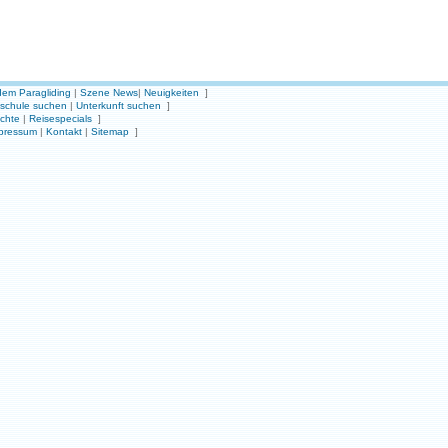
em Paragliding
|
Szene News
|
Neuigkeiten
]
gschule suchen
|
Unterkunft suchen
]
ichte
|
Reisespecials
]
pressum
|
Kontakt
|
Sitemap
]