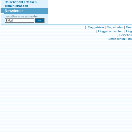
Reisebericht erfassen
Termin erfassen
Newsletter
bestellen oder abmelden
[
Fluggebiete
|
Flugschulen
|
Tand
[
Fluggebiet suchen
|
Flu
[
Reiseber
[
Datenschutz
|
Im