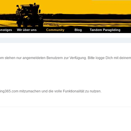
nstiges
Wir über uns
Community
Blog
Tandem Paragliding
om stehen nur angemeldeten Benutzern zur Verfügung. Bitte logge Dich mit deine
ding365.com mitzumachen und die volle Funktionalität zu nutzen.