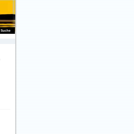
Suche
m