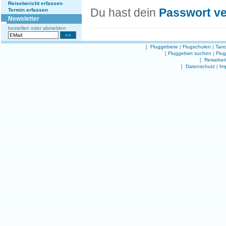
Reisebericht erfassen
Du hast dein
Passwort v
Termin erfassen
Newsletter
bestellen oder abmelden
[
Fluggebiete
|
Flugschulen
|
Tand
[
Fluggebiet suchen
|
Flu
[
Reiseber
[
Datenschutz
|
Im