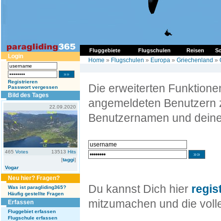
Fluggebiete
Flugschulen
Reisen
So
Login
Home
»
Flugschulen
»
Europa
»
Griechenland
»
Registrieren
Die erweiterten Funktion
Passwort vergessen
Bild des Tages
angemeldeten Benutzern z
22.09.2020
Benutzernamen und deine
465
Votes
13513
Hits
[
taggi
]
Vogar
Neu hier? Fragen?
Du kannst Dich hier
regis
Was ist paragliding365?
Häufig gestellte Fragen
mitzumachen und die volle
Erfassen
Fluggebiet erfassen
Flugschule erfassen