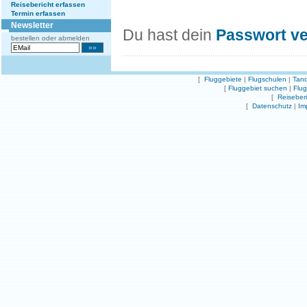
Reisebericht erfassen
Termin erfassen
Newsletter
Du hast dein
Passwort v
bestellen oder abmelden
[
Fluggebiete
|
Flugschulen
|
Tand
[
Fluggebiet suchen
|
Flu
[
Reiseber
[
Datenschutz
|
Im