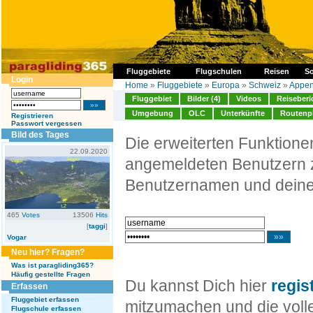
Fluggebiete
Flugschulen
Reisen
So
Login
Home
»
Fluggebiete
»
Europa
»
Schweiz
»
Appen
Fluggebiet
Bilder (4)
Videos
Reiseberi
Umgebung
OLC
Unterkünfte
Routenp
Registrieren
Passwort vergessen
Bild des Tages
Die erweiterten Funktion
22.09.2020
angemeldeten Benutzern z
Benutzernamen und deine
465
Votes
13506
Hits
[
taggi
]
Vogar
Neu hier? Fragen?
Was ist paragliding365?
Häufig gestellte Fragen
Du kannst Dich hier
regis
Erfassen
Fluggebiet erfassen
mitzumachen und die volle
Flugschule erfassen