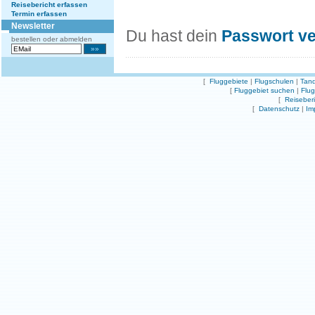
Reisebericht erfassen
Termin erfassen
Newsletter
Du hast dein
Passwort v
bestellen oder abmelden
[
Fluggebiete
|
Flugschulen
|
Tand
[
Fluggebiet suchen
|
Flu
[
Reiseber
[
Datenschutz
|
Im