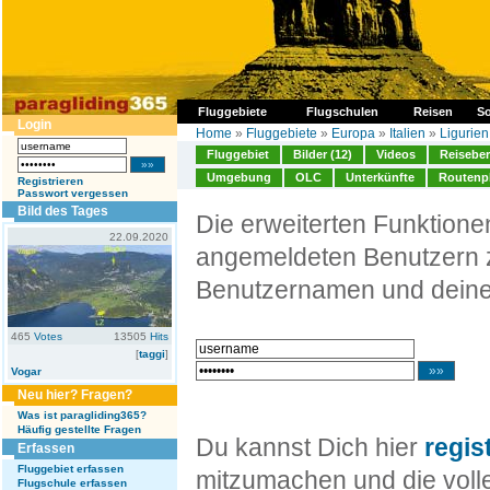
Fluggebiete
Flugschulen
Reisen
So
Login
Home
»
Fluggebiete
»
Europa
»
Italien
»
Ligurien
Fluggebiet
Bilder (12)
Videos
Reiseber
Umgebung
OLC
Unterkünfte
Routenp
Registrieren
Passwort vergessen
Bild des Tages
Die erweiterten Funktion
22.09.2020
angemeldeten Benutzern z
Benutzernamen und deine
465
Votes
13505
Hits
[
taggi
]
Vogar
Neu hier? Fragen?
Was ist paragliding365?
Häufig gestellte Fragen
Du kannst Dich hier
regis
Erfassen
Fluggebiet erfassen
mitzumachen und die volle
Flugschule erfassen