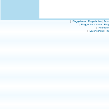
[
Fluggebiete
|
Flugschulen
|
Tand
[
Fluggebiet suchen
|
Flu
[
Reiseber
[
Datenschutz
|
Im