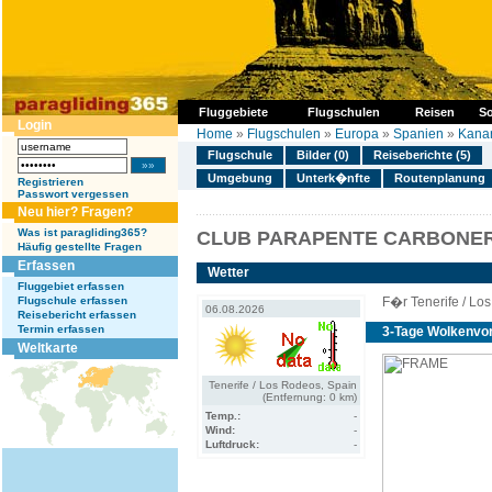
Fluggebiete
Flugschulen
Reisen
So
Login
Home
»
Flugschulen
»
Europa
»
Spanien
»
Kanar
Flugschule
Bilder (0)
Reiseberichte (5)
Umgebung
Unterk�nfte
Routenplanung
Registrieren
Passwort vergessen
Neu hier? Fragen?
Was ist paragliding365?
CLUB PARAPENTE CARBONER
Häufig gestellte Fragen
Erfassen
Wetter
Fluggebiet erfassen
Flugschule erfassen
F�r Tenerife / Lo
06.08.2026
Reisebericht erfassen
Termin erfassen
3-Tage Wolkenvo
Weltkarte
Tenerife / Los Rodeos, Spain
(Entfernung: 0 km)
Temp.:
-
Wind:
-
Luftdruck:
-