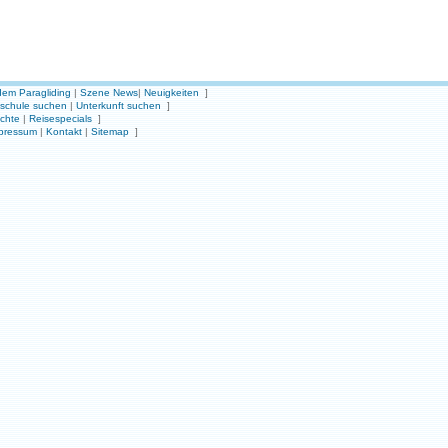
em Paragliding
|
Szene News
|
Neuigkeiten
]
gschule suchen
|
Unterkunft suchen
]
ichte
|
Reisespecials
]
pressum
|
Kontakt
|
Sitemap
]