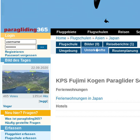
Fluggebiete
Flugschulen
Reisen
So
Login
Home
»
Flugschulen
»
Asien
»
Japan
Flugschule
Bilder (0)
Reiseberichte (1)
Unterk�nfte
Umgebung
Routenplanung
Registrieren
Passwort vergessen
Bild des Tages
22.09.2020
KPS Fujimi Kogen Paraglider S
Ferienwohnungen
465
Votes
13514
Hits
Ferienwohnungen in Japan
[
taggi
]
Hotels
Vogar
Neu hier? Fragen?
Was ist paragliding365?
Häufig gestellte Fragen
Erfassen
Fluggebiet erfassen
Flugschule erfassen