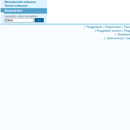
Reisebericht erfassen
Termin erfassen
Newsletter
bestellen oder abmelden
[
Fluggebiete
|
Flugschulen
|
Tand
[
Fluggebiet suchen
|
Flu
[
Reiseber
[
Datenschutz
|
Im