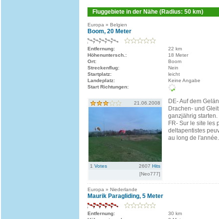
Fluggebiete in der Nähe (Radius: 50 km)
Europa » Belgien
Boom, 20 Meter
Entfernung:
22 km
Höhenuntersch.:
18 Meter
Ort:
Boom
Streckenflug:
Nein
Startplatz:
leicht
Landeplatz:
Keine Angabe
Start Richtungen:
DE- Auf dem Gelä
21.06.2008
Drachen- und Gleit
ganzjährig starten.
FR- Sur le site les 
deltapentistes peuv
au long de l'année.
1
Votes
2607
Hits
[Neo777]
Europa » Niederlande
Maurik Paragliding, 5 Meter
Entfernung:
30 km