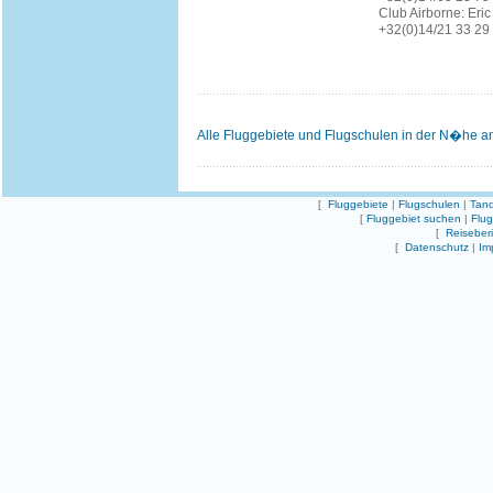
Club Airborne: Eric
+32(0)14/21 33 29
Alle Fluggebiete und Flugschulen in der N�he a
[
Fluggebiete
|
Flugschulen
|
Tand
[
Fluggebiet suchen
|
Flu
[
Reiseber
[
Datenschutz
|
Im