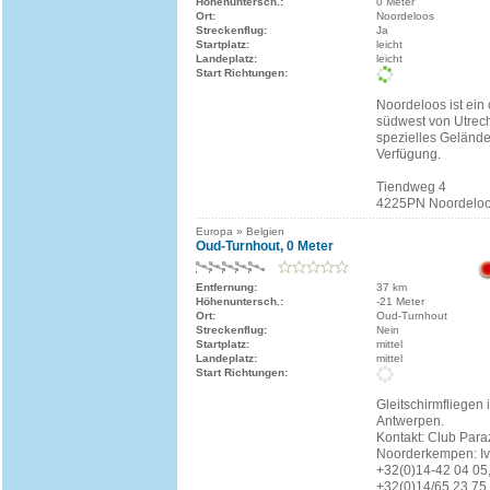
Höhenuntersch.:
0 Meter
Ort:
Noordeloos
Streckenflug:
Ja
Startplatz:
leicht
Landeplatz:
leicht
Start Richtungen:
Noordeloos ist ein 
südwest von Utrecht
spezielles Gelände 
Verfügung.
Tiendweg 4
4225PN Noordelo
Europa » Belgien
Oud-Turnhout, 0 Meter
Entfernung:
37 km
Höhenuntersch.:
-21 Meter
Ort:
Oud-Turnhout
Streckenflug:
Nein
Startplatz:
mittel
Landeplatz:
mittel
Start Richtungen:
Gleitschirmfliegen
Antwerpen.
Kontakt: Club Par
Noorderkempen: Iv
+32(0)14-42 04 05
+32(0)14/65 23 75