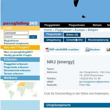
Fluggebiete
Flugschulen
Reisen
So
Login
Home
»
Flugschulen
»
Europa
»
Belgien
Flugschule
Bilder (0)
Umgebung
Unterk�nfte
Routenplanung
Registrieren
Passwort vergessen
Neu hier? Fragen?
PDF siteGUIDE erstellen
Drucken
Was ist paragliding365?
Häufig gestellte Fragen
Erfassen
NRJ (energy)
Fluggebiet erfassen
Flugschule erfassen
Talort:
Reisebericht erfassen
Adresse:
Jan Haagdorens - Het In
Termin erfassen
76, 2930 Brasschaat
Weltkarte
Telefon:
+32(0)3-651 41 88
eMail
jan.haagdorens@pandora
Statistik:
5564
Hits
Club für Drachenflug in der Nähe von Antwerpen.
Umgebungskarte