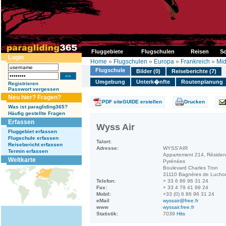
Fluggebiete
Flugschulen
Reisen
So
Login
Home
»
Flugschulen
»
Europa
»
Frankreich
»
Mid
Flugschule
Bilder (0)
Reiseberichte (7)
Umgebung
Unterk�nfte
Routenplanung
Registrieren
Passwort vergessen
Neu hier? Fragen?
PDF siteGUIDE erstellen
Drucken
Was ist paragliding365?
Häufig gestellte Fragen
Erfassen
Wyss Air
Fluggebiet erfassen
Flugschule erfassen
Talort:
Reisebericht erfassen
Adresse:
WYSS'AIR
Termin erfassen
Appartement 214, Résiden
Weltkarte
Pyrénées
Boulevard Charles Tron
31110 Bagnères de Lucho
Telefon:
+ 33 6 86 96 31 24
Fax:
+ 33 4 79 41 99 24
Mobil:
+33 (0) 6 86 96 31 24
eMail
wyssair@free.fr
www
wyssair.free.fr
Statistik:
7039
Hits