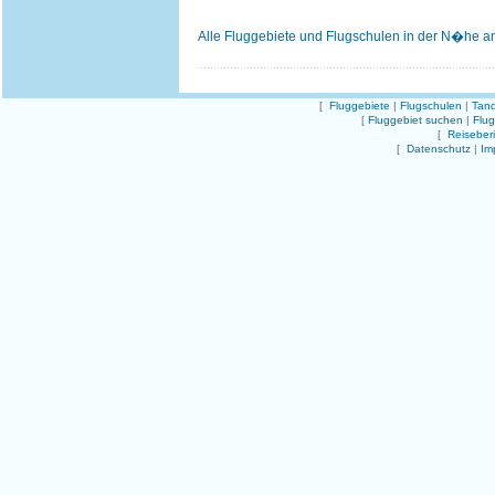
Alle Fluggebiete und Flugschulen in der N�he a
[
Fluggebiete
|
Flugschulen
|
Tand
[
Fluggebiet suchen
|
Flu
[
Reiseber
[
Datenschutz
|
Im