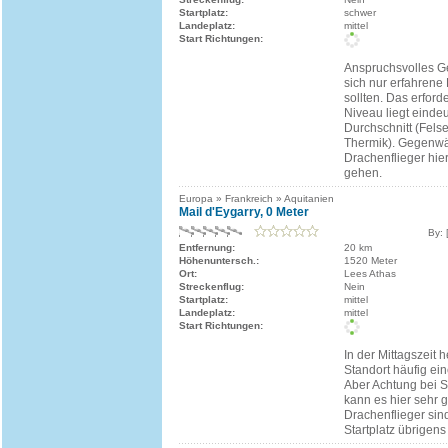
Startplatz:
schwer
Landeplatz:
mittel
Start Richtungen:
Anspruchsvolles G
sich nur erfahrene
sollten. Das erford
Niveau liegt einde
Durchschnitt (Felse
Thermik). Gegenwä
Drachenflieger hier
gehen.
Europa » Frankreich » Aquitanien
Mail d'Eygarry, 0 Meter
By: 
Entfernung:
20 km
Höhenuntersch.:
1520 Meter
Ort:
Lees Athas
Streckenflug:
Nein
Startplatz:
mittel
Landeplatz:
mittel
Start Richtungen:
In der Mittagszeit 
Standort häufig ein
Aber Achtung bei 
kann es hier sehr 
Drachenflieger sin
Startplatz übrigen