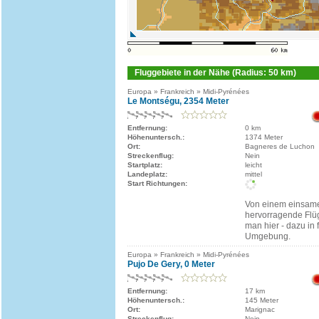
Fluggebiete in der Nähe (Radius: 50 km)
Europa » Frankreich » Midi-Pyrénées
Le Montségu, 2354 Meter
Entfernung:
0 km
Höhenuntersch.:
1374 Meter
Ort:
Bagneres de Luchon
Streckenflug:
Nein
Startplatz:
leicht
Landeplatz:
mittel
Start Richtungen:
Von einem einsame
hervorragende Flü
man hier - dazu in 
Umgebung.
Europa » Frankreich » Midi-Pyrénées
Pujo De Gery, 0 Meter
Entfernung:
17 km
Höhenuntersch.:
145 Meter
Ort:
Marignac
Streckenflug:
Nein