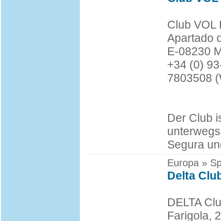
Club VOL
Apartado 
E-08230 
+34 (0) 93
7803508 (W
Der Club i
unterwegs.
Segura und
Europa » Sp
Delta Clu
DELTA Cl
Farigola, 