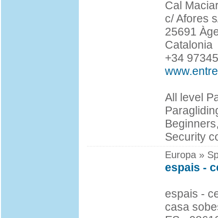
Cal Maciar
c/ Afores s
25691 Àge
Catalonia
+34 9734
www.entre
All level P
Paraglidin
Beginners,
Security c
Europa » Sp
espais - c
espais - c
casa sobe