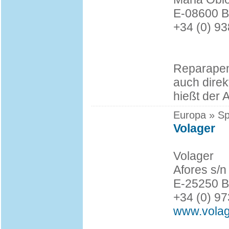
E-08600 B
+34 (0) 9
Reparapent
auch direk
hießt der 
Europa » Sp
Volager
Volager
Afores s/n
E-25250 Be
+34 (0) 9
www.vola