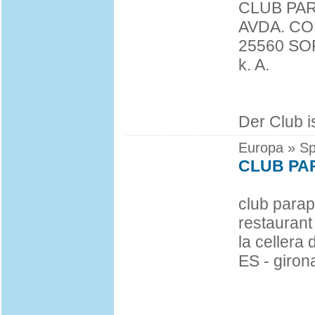
CLUB PA
AVDA. CO
25560 SO
k. A.
Der Club i
Europa » Sp
CLUB PA
club parap
restaurant
la cellera 
ES - giron