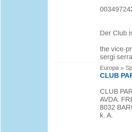
00349724
Der Club i
the vice-pr
sergi serr
Europa » Sp
CLUB PA
CLUB PA
AVDA. FR
8032 BA
k. A.