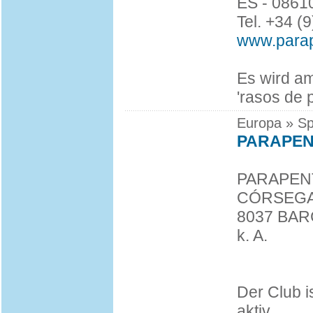
ES - 0861
Tel. +34 (
www.parap
Es wird am
'rasos de 
Europa » Sp
PARAPEN
PARAPEN
CÓRSEGA,
8037 BA
k. A.
Der Club 
aktiv.