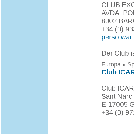
CLUB EXC
AVDA. PO
8002 BA
+34 (0) 9
perso.wan
Der Club i
Europa » Sp
Club ICA
Club ICA
Sant Narc
E-17005 
+34 (0) 9