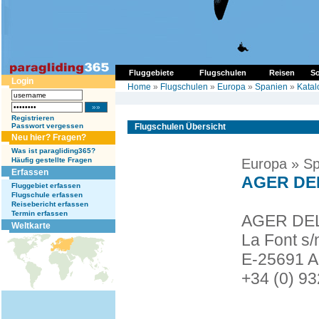
Fluggebiete
Flugschulen
Reisen
So
Login
Home
»
Flugschulen
»
Europa
»
Spanien
»
Katal
Registrieren
Passwort vergessen
Flugschulen Übersicht
Neu hier? Fragen?
Was ist paragliding365?
Häufig gestellte Fragen
Europa » Sp
Erfassen
AGER DEL
Fluggebiet erfassen
Flugschule erfassen
Reisebericht erfassen
Termin erfassen
AGER DEL
Weltkarte
La Font s/
E-25691 A
+34 (0) 9