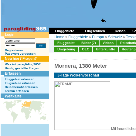
Fluggebiete
Flugschulen
Reisen
So
Login
Home
»
Fluggebiete
»
Europa
»
Schweiz
»
Tessi
Fluggebiet
Bilder (7)
Videos
Reiseberi
Umgebung
OLC
Unterkünfte
Routenp
Registrieren
Passwort vergessen
Neu hier? Fragen?
Was ist paragliding365?
Mornera, 1380 Meter
Häufig gestellte Fragen
Erfassen
3-Tage Wolkenvorschau
Fluggebiet erfassen
Flugschule erfassen
Reisebericht erfassen
Termin erfassen
Weltkarte
Mit freundliche