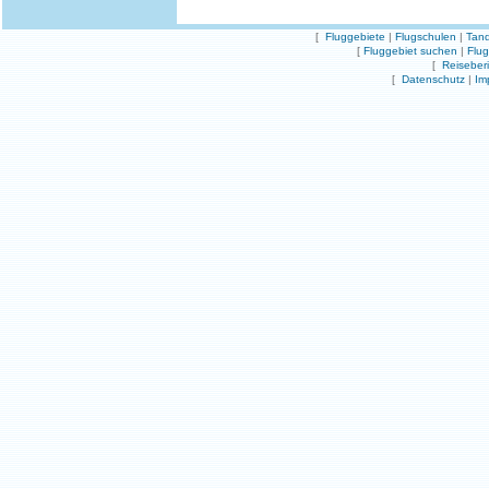
[
Fluggebiete
|
Flugschulen
|
Tand
[
Fluggebiet suchen
|
Flu
[
Reiseber
[
Datenschutz
|
Im