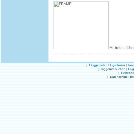
Mit freundliche
[
Fluggebiete
|
Flugschulen
|
Tand
[
Fluggebiet suchen
|
Flu
[
Reiseber
[
Datenschutz
|
Im