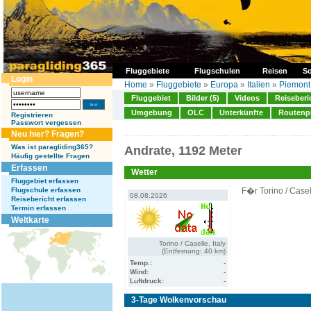
Fluggebiete
Flugschulen
Reisen
So
Login
Home
»
Fluggebiete
»
Europa
»
Italien
»
Piemont
Fluggebiet
Bilder (5)
Videos
Reiseberi
Umgebung
OLC
Unterkünfte
Routenp
Registrieren
Passwort vergessen
Neu hier? Fragen?
Was ist paragliding365?
Andrate, 1192 Meter
Häufig gestellte Fragen
Erfassen
Wetter
Fluggebiet erfassen
Flugschule erfassen
F�r Torino / Casel
08.08.2026
Reisebericht erfassen
Termin erfassen
Weltkarte
Torino / Caselle, Italy
(Entfernung: 40 km)
Temp.:
-
Wind:
-
Luftdruck:
-
3-Tage Wolkenvorschau