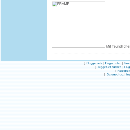
Mit freundliche
[
Fluggebiete
|
Flugschulen
|
Tand
[
Fluggebiet suchen
|
Flu
[
Reiseber
[
Datenschutz
|
Im