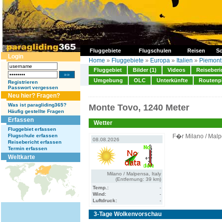
Fluggebiete
Flugschulen
Reisen
So
Login
Home
»
Fluggebiete
»
Europa
»
Italien
»
Piemont
Fluggebiet
Bilder (1)
Videos
Reiseberi
Umgebung
OLC
Unterkünfte
Routenp
Registrieren
Passwort vergessen
Neu hier? Fragen?
Was ist paragliding365?
Monte Tovo, 1240 Meter
Häufig gestellte Fragen
Erfassen
Wetter
Fluggebiet erfassen
Flugschule erfassen
F�r Milano / Malp
08.08.2026
Reisebericht erfassen
Termin erfassen
Weltkarte
Milano / Malpensa, Italy
(Entfernung: 39 km)
Temp.:
-
Wind:
-
Luftdruck:
-
3-Tage Wolkenvorschau