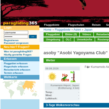
Fluggebiete
Flugschulen
Reisen
So
Login
Home
»
Fluggebiete
»
Asien
»
Japan
Fluggebiet
Bilder (0)
Videos
Reiseberi
Umgebung
OLC
Unterkünfte
Routenp
Registrieren
Passwort vergessen
Neu hier? Fragen?
Was ist paragliding365?
asoby "Asobi Yagoyama Club" F
Häufig gestellte Fragen
Erfassen
Wetter
Fluggebiet erfassen
Flugschule erfassen
F�r Kumamoto Air
09.08.2026
Reisebericht erfassen
Termin erfassen
Weltkarte
Kumamoto Airport, Japan
(Entfernung: 4 km)
Temp.:
-
Wind:
-
Luftdruck:
-
3-Tage Wolkenvorschau