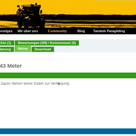
nstiges
Wir über uns
Community
Blog
Tandem Paragliding
chte (1)
Bewertungen (0/0) / Kommentare (0)
Wetter
lanung
Download
043 Meter
, Japan stehen keine Daten zur Verf�gung.