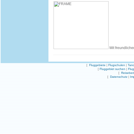
Mit freundliche
[
Fluggebiete
|
Flugschulen
|
Tand
[
Fluggebiet suchen
|
Flu
[
Reiseber
[
Datenschutz
|
Im