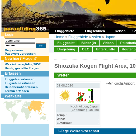
Fluggebiete
Flugschulen
Reisen
So
Login
Home
»
Fluggebiete
»
Asien
»
Japan
Fluggebiet
Bilder (0)
Videos
Reiseberi
Umgebung
OLC
Unterkünfte
Routenp
Registrieren
Passwort vergessen
Neu hier? Fragen?
Was ist paragliding365?
Shiozuka Kogen Flight Area, 1
Häufig gestellte Fragen
Erfassen
Wetter
Fluggebiet erfassen
Flugschule erfassen
F�r Kochi Airport
08.08.2026
Reisebericht erfassen
Termin erfassen
Weltkarte
Kochi Airport, Japan
(Entfernung: 45 km)
Temp.:
-
Wind:
-
Luftdruck:
-
3-Tage Wolkenvorschau