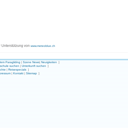
r Unterstützung von
www.meteoblue.ch
em Paragliding
|
Szene News
|
Neuigkeiten
]
gschule suchen
|
Unterkunft suchen
]
ichte
|
Reisespecials
]
pressum
|
Kontakt
|
Sitemap
]