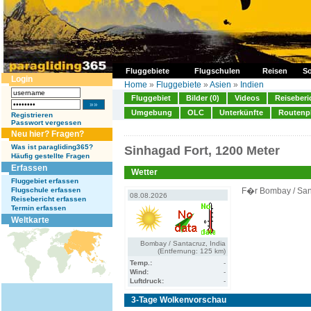
Fluggebiete
Flugschulen
Reisen
So
Login
Home
»
Fluggebiete
»
Asien
»
Indien
Fluggebiet
Bilder (0)
Videos
Reiseberi
Umgebung
OLC
Unterkünfte
Routenp
Registrieren
Passwort vergessen
Neu hier? Fragen?
Was ist paragliding365?
Sinhagad Fort, 1200 Meter
Häufig gestellte Fragen
Erfassen
Wetter
Fluggebiet erfassen
Flugschule erfassen
F�r Bombay / Sant
08.08.2026
Reisebericht erfassen
Termin erfassen
Weltkarte
Bombay / Santacruz, India
(Entfernung: 125 km)
Temp.:
-
Wind:
-
Luftdruck:
-
3-Tage Wolkenvorschau