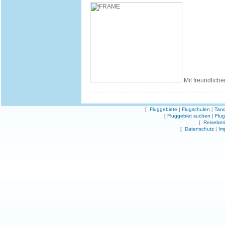
Mit freundliche
[
Fluggebiete
|
Flugschulen
|
Tand
[
Fluggebiet suchen
|
Flu
[
Reiseber
[
Datenschutz
|
Im