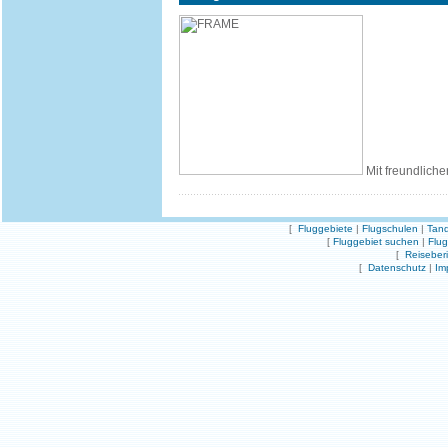
Mit freundliche
[
Fluggebiete
|
Flugschulen
|
Tand
[
Fluggebiet suchen
|
Flu
[
Reiseber
[
Datenschutz
|
Im