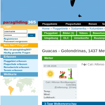
Fluggebiete
Flugschulen
Reisen
So
Login
Home
»
Fluggebiete
»
Südamerika
»
Kolumbien
Fluggebiet
Bilder (1)
Videos
Bewertung
Umgebung
OLC
Unterkünfte
Routenp
Registrieren
Passwort vergessen
Neu hier? Fragen?
Was ist paragliding365?
Guacas - Golondrinas, 1437 Me
Häufig gestellte Fragen
Erfassen
Wetter
Fluggebiet erfassen
Flugschule erfassen
F�r Cali / Alfons
07.08.2026
Reisebericht erfassen
Termin erfassen
Weltkarte
Cali / Alfonso Bonillaaragon,
Colombia
(Entfernung: 19 km)
Temp.:
-
Wind:
-
Luftdruck:
-
3-Tage Wolkenvorschau