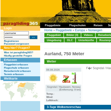
Fluggebiete
Flugschulen
Reisen
So
Login
Home
»
Fluggebiete
»
Europa
»
Norwegen
Fluggebiet
Bilder (3)
Videos
Reiseberi
Umgebung
OLC
Unterkünfte
Routenp
Registrieren
Passwort vergessen
Neu hier? Fragen?
Was ist paragliding365?
Aurland, 750 Meter
Häufig gestellte Fragen
Erfassen
Wetter
Fluggebiet erfassen
Flugschule erfassen
F�r Sogndal / Ha
06.08.2026
Reisebericht erfassen
Termin erfassen
Weltkarte
Sogndal / Haukasen, Norway
(Entfernung: 9 km)
Temp.:
-
Wind:
-
Luftdruck:
-
3-Tage Wolkenvorschau