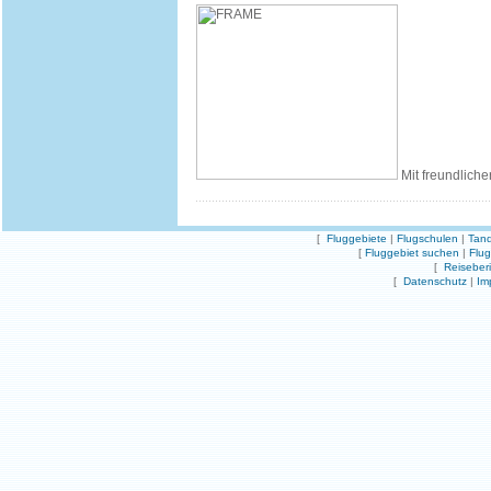
Mit freundliche
[
Fluggebiete
|
Flugschulen
|
Tand
[
Fluggebiet suchen
|
Flu
[
Reiseber
[
Datenschutz
|
Im