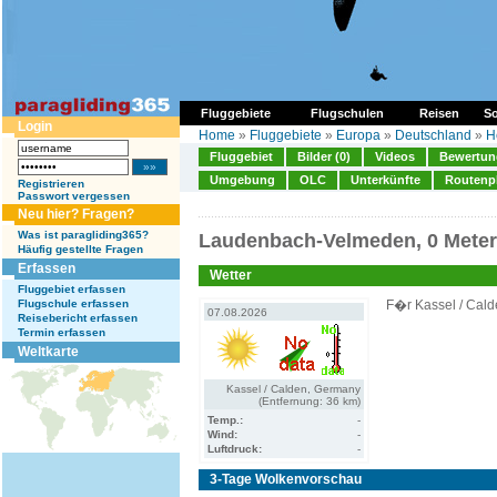
Fluggebiete
Flugschulen
Reisen
So
Login
Home
»
Fluggebiete
»
Europa
»
Deutschland
»
H
Fluggebiet
Bilder (0)
Videos
Bewertung
Umgebung
OLC
Unterkünfte
Routenp
Registrieren
Passwort vergessen
Neu hier? Fragen?
Was ist paragliding365?
Laudenbach-Velmeden, 0 Meter
Häufig gestellte Fragen
Erfassen
Wetter
Fluggebiet erfassen
Flugschule erfassen
F�r Kassel / Cald
07.08.2026
Reisebericht erfassen
Termin erfassen
Weltkarte
Kassel / Calden, Germany
(Entfernung: 36 km)
Temp.:
-
Wind:
-
Luftdruck:
-
3-Tage Wolkenvorschau