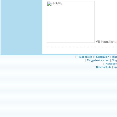
Mit freundliche
[
Fluggebiete
|
Flugschulen
|
Tand
[
Fluggebiet suchen
|
Flu
[
Reiseber
[
Datenschutz
|
Im