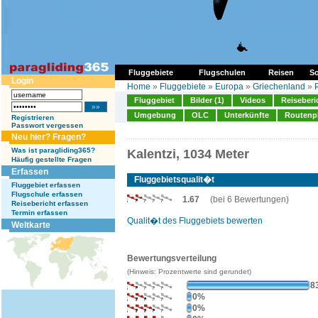
Fluggebiete
Flugschulen
Reisen
So
Login
Home
»
Fluggebiete
»
Europa
»
Griechenland
»
Fluggebiet
Bilder (1)
Videos
Reiseberi
Umgebung
OLC
Unterkünfte
Routenp
Registrieren
Passwort vergessen
Neu hier? Fragen?
Was ist paragliding365?
Kalentzi, 1034 Meter
Häufig gestellte Fragen
Erfassen
Fluggebietsqualit�t
Fluggebiet erfassen
Flugschule erfassen
1.67
(bei 6 Bewertungen)
Reisebericht erfassen
Termin erfassen
Qualit�t des Fluggebiets bewerten
Weltkarte
Bewertungsverteilung
(Hinweis: Prozentwerte sind gerundet)
8
0%
0%