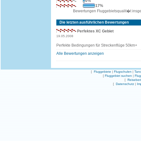
0%
17%
Bewertungen Fluggebietsqualit�t insg
Die letzten ausführlichen Bewertungen
Perfektes XC Gebiet
19.05.2008
Perfekte Bedingungen für Streckenflüge 50km+
Alle Bewertungen anzeigen
[
Fluggebiete
|
Flugschulen
|
Tand
[
Fluggebiet suchen
|
Flu
[
Reiseber
[
Datenschutz
|
Im