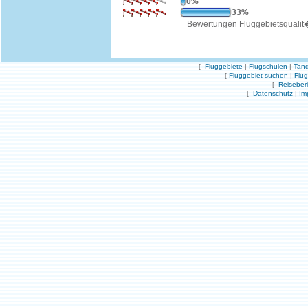
0%
33%
Bewertungen Fluggebietsqualit
[
Fluggebiete
|
Flugschulen
|
Tand
[
Fluggebiet suchen
|
Flu
[
Reiseber
[
Datenschutz
|
Im