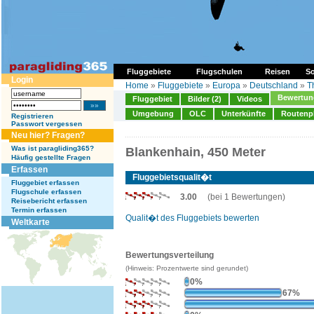
Fluggebiete
Flugschulen
Reisen
So
Login
Home
»
Fluggebiete
»
Europa
»
Deutschland
»
T
Bewertung
Fluggebiet
Bilder (2)
Videos
Umgebung
OLC
Unterkünfte
Routenp
Registrieren
Passwort vergessen
Neu hier? Fragen?
Was ist paragliding365?
Blankenhain, 450 Meter
Häufig gestellte Fragen
Erfassen
Fluggebietsqualit�t
Fluggebiet erfassen
Flugschule erfassen
3.00
(bei 1 Bewertungen)
Reisebericht erfassen
Termin erfassen
Qualit�t des Fluggebiets bewerten
Weltkarte
Bewertungsverteilung
(Hinweis: Prozentwerte sind gerundet)
0%
67%