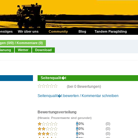
nstiges
Wir über uns
Community
Blog
Tandem Paragliding
en (0/0) / Kommentare (0)
lanung
Wetter
Download
Seitenqualit�t
(bei 0 Bewertungen)
Seitenqualit�t bewerten / Kommentar schreiben
Bewertungsverteilung
(Hinweis: Prozentwerte sind gerundet)
0%
(0)
0%
(0)
0%
(0)