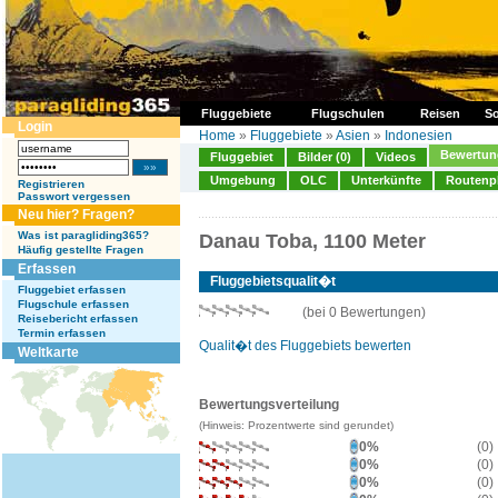
Fluggebiete
Flugschulen
Reisen
So
Login
Home
»
Fluggebiete
»
Asien
»
Indonesien
Bewertung
Fluggebiet
Bilder (0)
Videos
Umgebung
OLC
Unterkünfte
Routenp
Registrieren
Passwort vergessen
Neu hier? Fragen?
Was ist paragliding365?
Danau Toba, 1100 Meter
Häufig gestellte Fragen
Erfassen
Fluggebietsqualit�t
Fluggebiet erfassen
Flugschule erfassen
(bei 0 Bewertungen)
Reisebericht erfassen
Termin erfassen
Qualit�t des Fluggebiets bewerten
Weltkarte
Bewertungsverteilung
(Hinweis: Prozentwerte sind gerundet)
0%
(0)
0%
(0)
0%
(0)