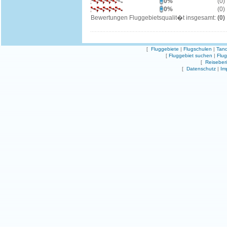
0%
(0)
0%
(0)
Bewertungen Fluggebietsqualit�t insgesamt:
(0)
[
Fluggebiete
|
Flugschulen
|
Tand
[
Fluggebiet suchen
|
Flu
[
Reiseber
[
Datenschutz
|
Im