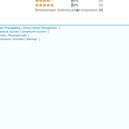
0%
(0)
0%
(0)
Bewertungen Seitenqualit�t insgesamt:
(0)
em Paragliding
|
Szene News
|
Neuigkeiten
]
gschule suchen
|
Unterkunft suchen
]
ichte
|
Reisespecials
]
pressum
|
Kontakt
|
Sitemap
]