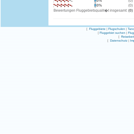
0%
(0)
0%
(0)
Bewertungen Fluggebietsqualit�t insgesamt:
(0)
[
Fluggebiete
|
Flugschulen
|
Tand
[
Fluggebiet suchen
|
Flu
[
Reiseber
[
Datenschutz
|
Im