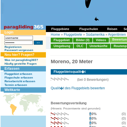
Fluggebiete
Flugschulen
Reisen
So
Login
Home
»
Fluggebiete
»
Südamerika
»
Argentinien
Bewertung
Fluggebiet
Bilder (0)
Videos
Umgebung
OLC
Unterkünfte
Routenp
Registrieren
Passwort vergessen
Neu hier? Fragen?
Was ist paragliding365?
Moreno, 20 Meter
Häufig gestellte Fragen
Erfassen
Fluggebietsqualit�t
Fluggebiet erfassen
Flugschule erfassen
(bei 0 Bewertungen)
Reisebericht erfassen
Termin erfassen
Qualit�t des Fluggebiets bewerten
Weltkarte
Bewertungsverteilung
(Hinweis: Prozentwerte sind gerundet)
0%
(0)
0%
(0)
0%
(0)