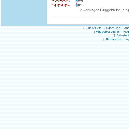
0%
0%
Bewertungen Fluggebietsqualit
[
Fluggebiete
|
Flugschulen
|
Tand
[
Fluggebiet suchen
|
Flu
[
Reiseber
[
Datenschutz
|
Im