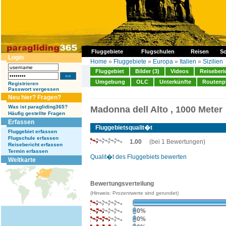
Fluggebiete
Flugschulen
Reisen
So
Login
Home
»
Fluggebiete
»
Europa
»
Italien
»
Sizilien
Fluggebiet
Bilder (3)
Videos
Reiseberi
Umgebung
OLC
Unterkünfte
Routenp
Registrieren
Passwort vergessen
Neu hier? Fragen?
Was ist paragliding365?
Madonna dell Alto , 1000 Meter
Häufig gestellte Fragen
Erfassen
Fluggebietsqualit�t
Fluggebiet erfassen
Flugschule erfassen
1.00
(bei 1 Bewertungen)
Reisebericht erfassen
Termin erfassen
Qualit�t des Fluggebiets bewerten
Weltkarte
Bewertungsverteilung
(Hinweis: Prozentwerte sind gerundet)
0%
0%