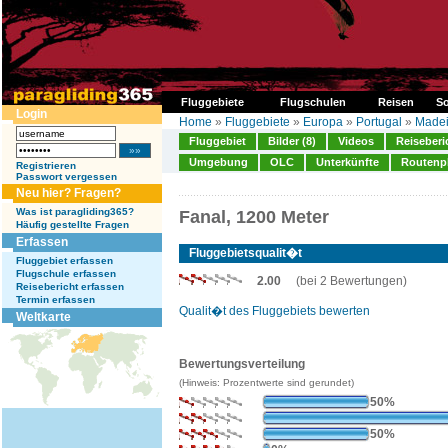
Fluggebiete
Flugschulen
Reisen
So
Login
Home
»
Fluggebiete
»
Europa
»
Portugal
»
Madei
Fluggebiet
Bilder (8)
Videos
Reiseberi
Umgebung
OLC
Unterkünfte
Routenp
Registrieren
Passwort vergessen
Neu hier? Fragen?
Was ist paragliding365?
Fanal, 1200 Meter
Häufig gestellte Fragen
Erfassen
Fluggebietsqualit�t
Fluggebiet erfassen
Flugschule erfassen
2.00
(bei 2 Bewertungen)
Reisebericht erfassen
Termin erfassen
Qualit�t des Fluggebiets bewerten
Weltkarte
Bewertungsverteilung
(Hinweis: Prozentwerte sind gerundet)
50%
50%