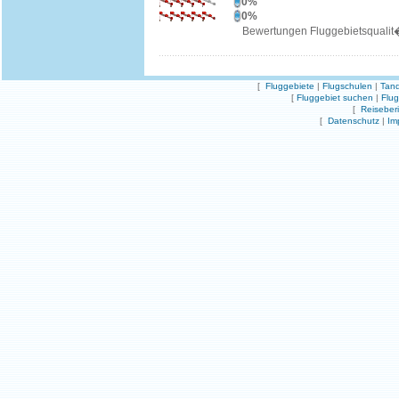
0%
0%
Bewertungen Fluggebietsqualit
[
Fluggebiete
|
Flugschulen
|
Tand
[
Fluggebiet suchen
|
Flu
[
Reiseber
[
Datenschutz
|
Im