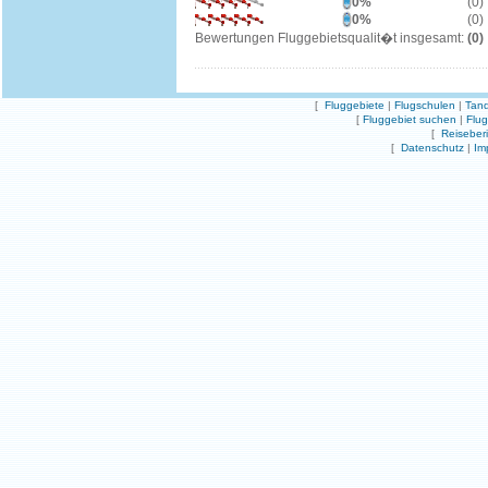
0%
(0)
0%
(0)
Bewertungen Fluggebietsqualit�t insgesamt:
(0)
[
Fluggebiete
|
Flugschulen
|
Tand
[
Fluggebiet suchen
|
Flu
[
Reiseber
[
Datenschutz
|
Im