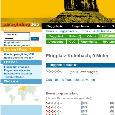
Fluggebiete
Flugschulen
Reisen
So
Login
Home
»
Fluggebiete
»
Europa
»
Deutschland
»
B
Bewertung
Fluggebiet
Bilder (0)
Videos
Umgebung
OLC
Unterkünfte
Routenp
Registrieren
Passwort vergessen
Neu hier? Fragen?
Was ist paragliding365?
Flugplatz Kulmbach, 0 Meter
Häufig gestellte Fragen
Erfassen
Fluggebietsqualit�t
Fluggebiet erfassen
Flugschule erfassen
(bei 0 Bewertungen)
Reisebericht erfassen
Termin erfassen
Qualit�t des Fluggebiets bewerten
Weltkarte
Bewertungsverteilung
(Hinweis: Prozentwerte sind gerundet)
0%
(0)
0%
(0)
0%
(0)