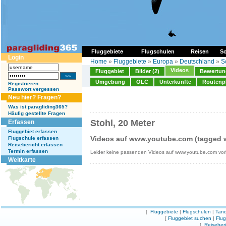
Fluggebiete
Flugschulen
Reisen
So
Login
Home
»
Fluggebiete
»
Europa
»
Deutschland
»
S
Videos
Fluggebiet
Bilder (2)
Bewertung
Umgebung
OLC
Unterkünfte
Routenp
Registrieren
Passwort vergessen
Neu hier? Fragen?
Was ist paragliding365?
Häufig gestellte Fragen
Stohl, 20 Meter
Erfassen
Fluggebiet erfassen
Videos auf www.youtube.com (tagged wi
Flugschule erfassen
Reisebericht erfassen
Termin erfassen
Leider keine passenden Videos auf www.youtube.com vo
Weltkarte
[
Fluggebiete
|
Flugschulen
|
Tand
[
Fluggebiet suchen
|
Flu
[
Reiseber