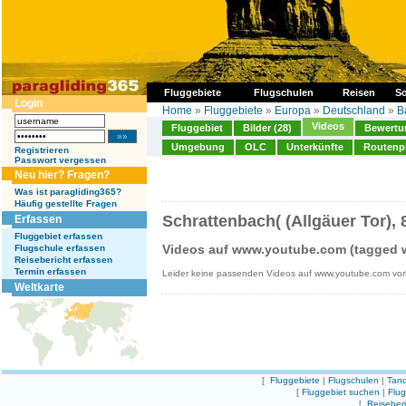
Fluggebiete
Flugschulen
Reisen
So
Login
Home
»
Fluggebiete
»
Europa
»
Deutschland
»
B
Videos
Fluggebiet
Bilder (28)
Bewertun
Umgebung
OLC
Unterkünfte
Routenp
Registrieren
Passwort vergessen
Neu hier? Fragen?
Was ist paragliding365?
Häufig gestellte Fragen
Schrattenbach( (Allgäuer Tor), 
Erfassen
Fluggebiet erfassen
Videos auf www.youtube.com (tagged wi
Flugschule erfassen
Reisebericht erfassen
Termin erfassen
Leider keine passenden Videos auf www.youtube.com vo
Weltkarte
[
Fluggebiete
|
Flugschulen
|
Tand
[
Fluggebiet suchen
|
Flu
[
Reiseber