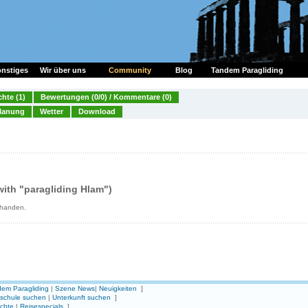
nstiges
Wir über uns
Community
Blog
Tandem Paragliding
chte (1)
Bewertungen (0/0) / Kommentare (0)
lanung
Wetter
Download
ith "paragliding Hlam")
rhanden.
em Paragliding
|
Szene News
|
Neuigkeiten
]
gschule suchen
|
Unterkunft suchen
]
ichte
|
Reisespecials
]