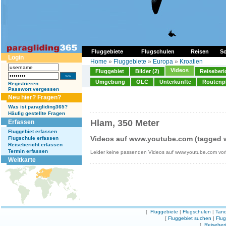
Fluggebiete
Flugschulen
Reisen
So
Login
Home
»
Fluggebiete
»
Europa
»
Kroatien
Videos
Fluggebiet
Bilder (2)
Reiseberi
Umgebung
OLC
Unterkünfte
Routenp
Registrieren
Passwort vergessen
Neu hier? Fragen?
Was ist paragliding365?
Häufig gestellte Fragen
Hlam, 350 Meter
Erfassen
Fluggebiet erfassen
Videos auf www.youtube.com (tagged w
Flugschule erfassen
Reisebericht erfassen
Termin erfassen
Leider keine passenden Videos auf www.youtube.com vo
Weltkarte
[
Fluggebiete
|
Flugschulen
|
Tand
[
Fluggebiet suchen
|
Flu
[
Reiseber