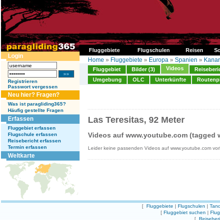
Fluggebiete
Flugschulen
Reisen
So
Login
Home
»
Fluggebiete
»
Europa
»
Spanien
»
Kanar
Videos
Fluggebiet
Bilder (3)
Reiseberi
Umgebung
OLC
Unterkünfte
Routenp
Registrieren
Passwort vergessen
Neu hier? Fragen?
Was ist paragliding365?
Häufig gestellte Fragen
Las Teresitas, 92 Meter
Erfassen
Fluggebiet erfassen
Videos auf www.youtube.com (tagged wi
Flugschule erfassen
Reisebericht erfassen
Termin erfassen
Leider keine passenden Videos auf www.youtube.com vo
Weltkarte
[
Fluggebiete
|
Flugschulen
|
Tand
[
Fluggebiet suchen
|
Flu
[
Reiseber