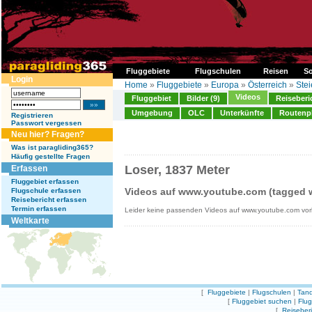
Fluggebiete
Flugschulen
Reisen
So
Login
Home
»
Fluggebiete
»
Europa
»
Österreich
»
Ste
Videos
Fluggebiet
Bilder (9)
Reiseberi
Umgebung
OLC
Unterkünfte
Routenp
Registrieren
Passwort vergessen
Neu hier? Fragen?
Was ist paragliding365?
Häufig gestellte Fragen
Loser, 1837 Meter
Erfassen
Fluggebiet erfassen
Videos auf www.youtube.com (tagged w
Flugschule erfassen
Reisebericht erfassen
Termin erfassen
Leider keine passenden Videos auf www.youtube.com vo
Weltkarte
[
Fluggebiete
|
Flugschulen
|
Tand
[
Fluggebiet suchen
|
Flu
[
Reiseber