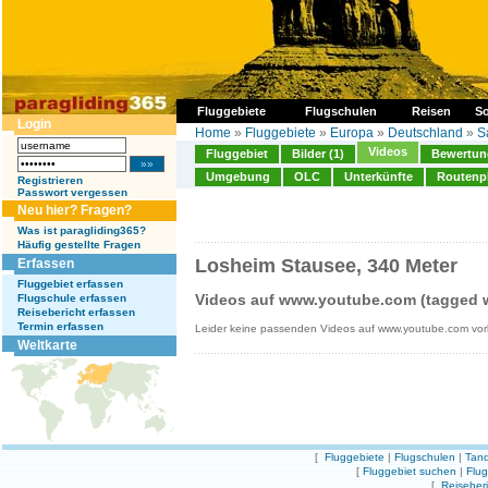
Fluggebiete
Flugschulen
Reisen
So
Login
Home
»
Fluggebiete
»
Europa
»
Deutschland
»
S
Videos
Fluggebiet
Bilder (1)
Bewertung
Umgebung
OLC
Unterkünfte
Routenp
Registrieren
Passwort vergessen
Neu hier? Fragen?
Was ist paragliding365?
Häufig gestellte Fragen
Losheim Stausee, 340 Meter
Erfassen
Fluggebiet erfassen
Videos auf www.youtube.com (tagged w
Flugschule erfassen
Reisebericht erfassen
Termin erfassen
Leider keine passenden Videos auf www.youtube.com vo
Weltkarte
[
Fluggebiete
|
Flugschulen
|
Tand
[
Fluggebiet suchen
|
Flu
[
Reiseber