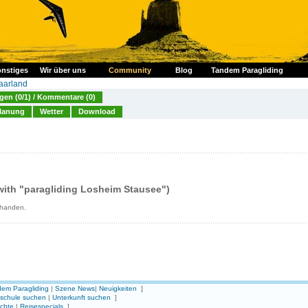
nstiges
Wir über uns
Community
Blog
Tandem Paragliding
aarland
en (0/1) / Kommentare (0)
lanung
Wetter
Download
ith "paragliding Losheim Stausee")
rhanden.
em Paragliding
|
Szene News
|
Neuigkeiten
]
gschule suchen
|
Unterkunft suchen
]
ichte
|
Reisespecials
]