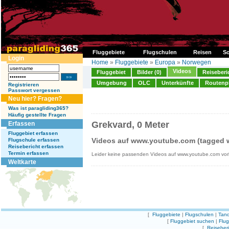
Fluggebiete
Flugschulen
Reisen
So
Login
Home
»
Fluggebiete
»
Europa
»
Norwegen
Videos
Fluggebiet
Bilder (0)
Reiseberi
Umgebung
OLC
Unterkünfte
Routenp
Registrieren
Passwort vergessen
Neu hier? Fragen?
Was ist paragliding365?
Häufig gestellte Fragen
Grekvard, 0 Meter
Erfassen
Fluggebiet erfassen
Videos auf www.youtube.com (tagged w
Flugschule erfassen
Reisebericht erfassen
Termin erfassen
Leider keine passenden Videos auf www.youtube.com vo
Weltkarte
[
Fluggebiete
|
Flugschulen
|
Tand
[
Fluggebiet suchen
|
Flu
[
Reiseber