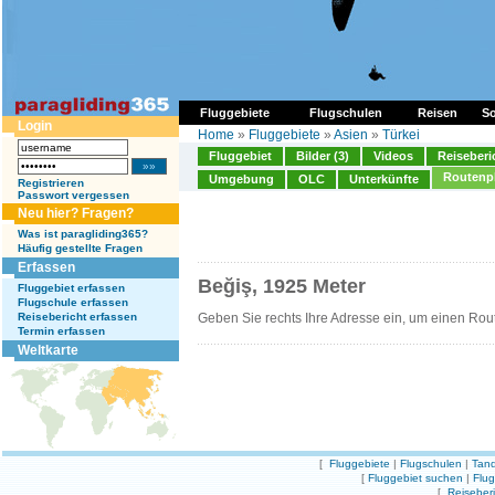
Fluggebiete
Flugschulen
Reisen
So
Login
Home
»
Fluggebiete
»
Asien
»
Türkei
Fluggebiet
Bilder (3)
Videos
Reiseberi
Routenp
Umgebung
OLC
Unterkünfte
Registrieren
Passwort vergessen
Neu hier? Fragen?
Was ist paragliding365?
Häufig gestellte Fragen
Erfassen
Beğiş, 1925 Meter
Fluggebiet erfassen
Flugschule erfassen
Reisebericht erfassen
Geben Sie rechts Ihre Adresse ein, um einen Rou
Termin erfassen
Weltkarte
[
Fluggebiete
|
Flugschulen
|
Tand
[
Fluggebiet suchen
|
Flu
[
Reiseber