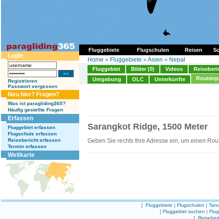
Fluggebiete
Flugschulen
Reisen
So
Login
Home
»
Fluggebiete
»
Asien
»
Nepal
Fluggebiet
Bilder (0)
Videos
Reiseberi
Routenp
Umgebung
OLC
Unterkünfte
Registrieren
Passwort vergessen
Neu hier? Fragen?
Was ist paragliding365?
Häufig gestellte Fragen
Erfassen
Sarangkot Ridge, 1500 Meter
Fluggebiet erfassen
Flugschule erfassen
Reisebericht erfassen
Geben Sie rechts Ihre Adresse ein, um einen Rou
Termin erfassen
Weltkarte
[
Fluggebiete
|
Flugschulen
|
Tand
[
Fluggebiet suchen
|
Flu
[
Reiseber