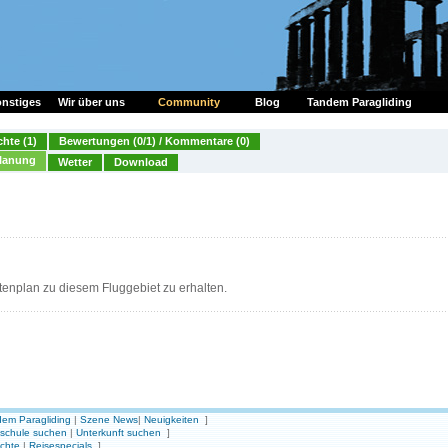
nstiges
Wir über uns
Community
Blog
Tandem Paragliding
chte (1)
Bewertungen (0/1) / Kommentare (0)
lanung
Wetter
Download
tenplan zu diesem Fluggebiet zu erhalten.
em Paragliding
|
Szene News
|
Neuigkeiten
]
gschule suchen
|
Unterkunft suchen
]
ichte
|
Reisespecials
]