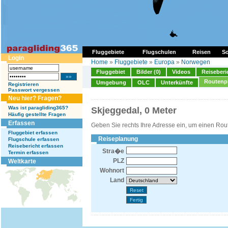
Fluggebiete
Flugschulen
Reisen
So
Login
Home
»
Fluggebiete
»
Europa
»
Norwegen
Fluggebiet
Bilder (0)
Videos
Reiseberi
Routenp
Umgebung
OLC
Unterkünfte
Registrieren
Passwort vergessen
Neu hier? Fragen?
Was ist paragliding365?
Skjeggedal, 0 Meter
Häufig gestellte Fragen
Erfassen
Geben Sie rechts Ihre Adresse ein, um einen Rou
Fluggebiet erfassen
Reiseplanung
Flugschule erfassen
Reisebericht erfassen
Stra�e
Termin erfassen
PLZ
Weltkarte
Wohnort
Land