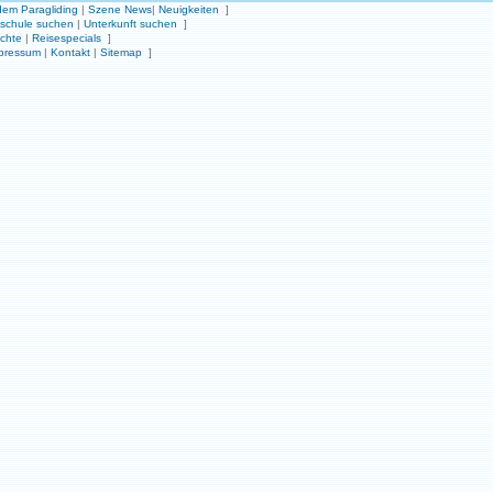
em Paragliding
|
Szene News
|
Neuigkeiten
]
gschule suchen
|
Unterkunft suchen
]
ichte
|
Reisespecials
]
pressum
|
Kontakt
|
Sitemap
]