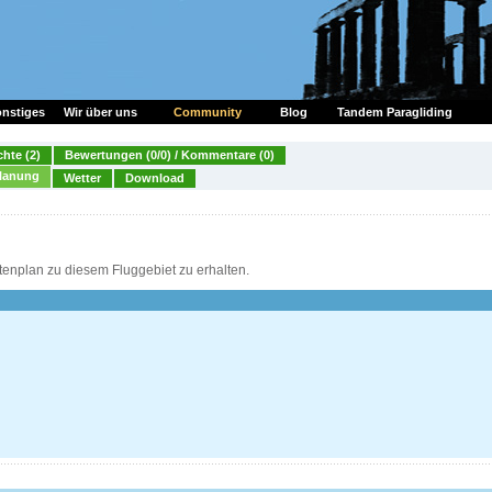
nstiges
Wir über uns
Community
Blog
Tandem Paragliding
chte (2)
Bewertungen (0/0) / Kommentare (0)
lanung
Wetter
Download
tenplan zu diesem Fluggebiet zu erhalten.