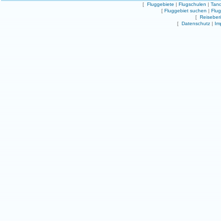
[
Fluggebiete
|
Flugschulen
|
Tand
[
Fluggebiet suchen
|
Flu
[
Reiseber
[
Datenschutz
|
Im