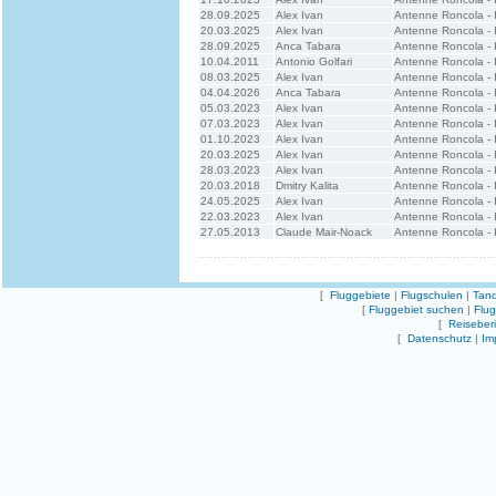
28.09.2025
Alex Ivan
Antenne Roncola - 
20.03.2025
Alex Ivan
Antenne Roncola - 
28.09.2025
Anca Tabara
Antenne Roncola - 
10.04.2011
Antonio Golfari
Antenne Roncola - I
08.03.2025
Alex Ivan
Antenne Roncola - 
04.04.2026
Anca Tabara
Antenne Roncola - 
05.03.2023
Alex Ivan
Antenne Roncola - 
07.03.2023
Alex Ivan
Antenne Roncola - 
01.10.2023
Alex Ivan
Antenne Roncola - I
20.03.2025
Alex Ivan
Antenne Roncola - 
28.03.2023
Alex Ivan
Antenne Roncola - 
20.03.2018
Dmitry Kalita
Antenne Roncola - 
24.05.2025
Alex Ivan
Antenne Roncola - 
22.03.2023
Alex Ivan
Antenne Roncola - 
27.05.2013
Claude Mair-Noack
Antenne Roncola - 
[
Fluggebiete
|
Flugschulen
|
Tand
[
Fluggebiet suchen
|
Flu
[
Reiseber
[
Datenschutz
|
Im