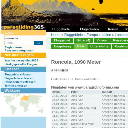
Fluggebiete
Flugschulen
Reisen
So
Login
Home
»
Fluggebiete
»
Europa
»
Italien
»
Lombard
Fluggebiet
Bilder (4)
Videos
Reiseberi
OLC
Umgebung
Unterkünfte
Routenp
Registrieren
Passwort vergessen
Neu hier? Fragen?
Was ist paragliding365?
Roncola, 1090 Meter
Häufig gestellte Fragen
Erfassen
Alle Fl�ge
Fluggebiet erfassen
Flugschule erfassen
Leider keine OLC Daten vorhanden.
Reisebericht erfassen
Termin erfassen
Flugdaten von www.paraglidingforum.com
Weltkarte
Datum
Pilot
Takeoff
22.03.2023
Alex Ivan
Antenne Roncola - 
25.05.2025
Alex Ivan
Antenne Roncola - 
25.04.2025
Alex Ivan
Antenne Roncola - 
15.04.2007
Paul van den Berg
Antenne Roncola - I
17.03.2025
Alex Ivan
Antenne Roncola - I
04.03.2023
Alex Ivan
Antenne Roncola - 
01.10.2023
Alex Ivan
Antenne Roncola - I
22.09.2018
Michele Invernizzi
Antenne Roncola - 
17.10.2023
Alex Ivan
Antenne Roncola - 