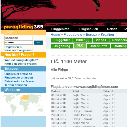
Fluggebiete
Flugschulen
Reisen
So
Login
Home
»
Fluggebiete
»
Europa
»
Kroatien
Fluggebiet
Bilder (0)
Videos
Reiseberi
OLC
Umgebung
Unterkünfte
Routenp
Registrieren
Passwort vergessen
Neu hier? Fragen?
Was ist paragliding365?
Lič, 1100 Meter
Häufig gestellte Fragen
Erfassen
Alle Fl�ge
Fluggebiet erfassen
Flugschule erfassen
Leider keine OLC Daten vorhanden.
Reisebericht erfassen
Termin erfassen
Flugdaten von www.paraglidingforum.com
Weltkarte
Datum
Pilot
Takeoff
01.04.2006
Zeljko Vranic
Jap - HR
04.04.2006
Zeljko Vranic
Jap - HR
06.04.2005
Zeljko Vranic
Jap - HR
06.04.2007
Zeljko Vranic
Jap - HR
02.07.2008
Hrvoje Borovac
Jap - HR
23.03.2019
Darko Potocki
Jap - HR
07.03.2012
Hrvoje Borovac
Jap - HR
18.03.2005
Zeljko Vranic
Jap - HR
10.07.2011
Arnan Hukanovic
Jap - HR