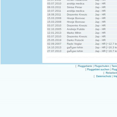
03.07.2010
andrija medica
Jap - HR
08.03.2011
Sinisa Pintar
Jap - HR
10.07.2011
andrija medica
Jap - HR
18.08.2011
Drazenko Knezic
Jap - HR
15.03.2008
Hrvoje Borovac
Jap - HR
15.03.2008
Hrvoje Borovac
Jap - HR
03.07.2010
Drazenko Knezic
Jap - HR
02.10.2005
Andrejs Pukitis
Jap - HR
12.01.2013
Marko Mihin
Jap - HR
03.07.2010
Drazenko Knezic
Jap - HR
25.05.2019
Darko Potocki
Jap - HR
02.09.2007
Rado Voglar
Jap - HR [~12.7 k
14.10.2013
gaÅ¡per krhin
Jap - HR [~16.3 k
27.07.2013
gaÅ¡per krhin
Jap - HR [~16.7 k
[
Fluggebiete
|
Flugschulen
|
Tand
[
Fluggebiet suchen
|
Flu
[
Reiseber
[
Datenschutz
|
Im