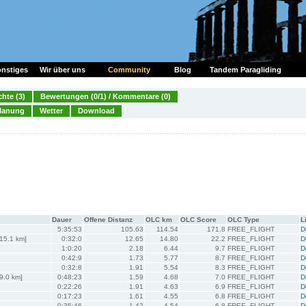
nstiges
Wir über uns
Community
Blog
Tandem Paragliding
chte (3)
Bewertungen (0/1) / Kommentare (0)
lanung
Wetter
Download
Dauer
Offene Distanz
OLC km
OLC Score
OLC Type
L
5:35:53
105.63
114.54
171.8
FREE_FLIGHT
D
~15.1 km]
0:32:0
12.65
14.80
22.2
FREE_FLIGHT
D
1:0:20
2.18
6.44
9.7
FREE_FLIGHT
D
0:42:9
1.73
5.77
8.7
FREE_FLIGHT
D
0:32:8
1.91
5.54
8.3
FREE_FLIGHT
D
~9.0 km]
0:48:23
1.59
4.68
7.0
FREE_FLIGHT
D
0:22:26
1.91
4.63
6.9
FREE_FLIGHT
D
0:17:23
1.61
4.55
6.8
FREE_FLIGHT
D
0:35:46
1.42
4.54
6.8
FREE_FLIGHT
D