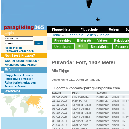
Fluggebiete
Flugschulen
Reisen
So
Login
Home
»
Fluggebiete
»
Asien
»
Indien
Fluggebiet
Bilder (0)
Videos
Reiseberi
OLC
Umgebung
Unterkünfte
Routenp
Registrieren
Passwort vergessen
Neu hier? Fragen?
Was ist paragliding365?
Purandar Fort, 1302 Meter
Häufig gestellte Fragen
Erfassen
Alle Fl�ge
Fluggebiet erfassen
Flugschule erfassen
Leider keine OLC Daten vorhanden.
Reisebericht erfassen
Termin erfassen
Flugdaten von www.paraglidingforum.com
Weltkarte
Datum
Pilot
Takeoff
08.05.2009
dilip kotecha
Kanifnath Temple - IN
21.12.2016
Mark Fortuin
Kanifnath Temple - IN [
13.11.2021
Abhijeet Avate
Kanifnath Temple - IN
06.02.2026
Arvind Jagtap
Kanifnath Temple - IN
08.10.2011
Abhijeet Avate
Kanifnath Temple - IN
08.02.2026
Arvind Jagtap
Kanifnath Temple - IN [
08.10.2011
Abhijeet Avate
Kanifnath Temple - IN
28.04.2019
Altaf Shaikh
Kanifnath Temple - IN
15.03.2017
Leon Alden
Kanifnath Temple - IN