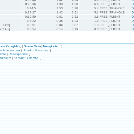
0:26:36
1.33
4.38
6.6
FREE_FLIGHT
D
0:14:5
1.53
3.10
5.4
FREE_TRIANGLE
D
0:17:27
1.42
2.91
5.1
FREE_TRIANGLE
D
0:19:59
0.81
2.52
3.8
FREE_FLIGHT
D
0:7:22
0.35
1.24
1.9
FREE_FLIGHT
D
~3.1 km]
0:0:51
0.86
0.87
1.3
FREE_FLIGHT
D
~2.3 km]
0:0:54
0.14
0.19
0.3
FREE_FLIGHT
D
em Paragliding
|
Szene News
|
Neuigkeiten
]
gschule suchen
|
Unterkunft suchen
]
ichte
|
Reisespecials
]
pressum
|
Kontakt
|
Sitemap
]