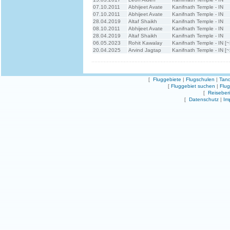
07.10.2011
Abhijeet Avate
Kanifnath Temple - IN
07.10.2011
Abhijeet Avate
Kanifnath Temple - IN
28.04.2019
Altaf Shaikh
Kanifnath Temple - IN
08.10.2011
Abhijeet Avate
Kanifnath Temple - IN
28.04.2019
Altaf Shaikh
Kanifnath Temple - IN
06.05.2023
Rohit Kawalay
Kanifnath Temple - IN [
20.04.2025
Arvind Jagtap
Kanifnath Temple - IN [
[
Fluggebiete
|
Flugschulen
|
Tand
[
Fluggebiet suchen
|
Flu
[
Reiseber
[
Datenschutz
|
Im